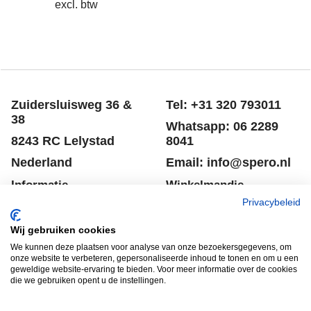
excl. btw
Zuidersluisweg 36 &
Tel: +31 320 793011
38
Whatsapp: 06 2289
8243 RC Lelystad
8041
Nederland
Email: info@spero.nl
Informatie
Winkelmandje
Privacybeleid
Contact
Retouneren
Wij gebruiken cookies
Voorwaarden
Belgie
We kunnen deze plaatsen voor analyse van onze bezoekersgegevens, om
Winkelmandje
Garantie voorwaarden
onze website te verbeteren, gepersonaliseerde inhoud te tonen en om u een
geweldige website-ervaring te bieden. Voor meer informatie over de cookies
Disclaimer
Privacy verklaring
die we gebruiken opent u de instellingen.