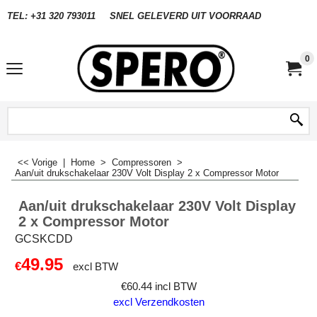
TEL: +31 320 793011
SNEL GELEVERD UIT VOORRAAD
0
<< Vorige
|
Home
>
Compressoren
>
Aan/uit drukschakelaar 230V Volt Display 2 x Compressor Motor
Aan/uit drukschakelaar 230V Volt Display
2 x Compressor Motor
GCSKCDD
49.95
€
excl BTW
€
60.44
incl BTW
excl Verzendkosten