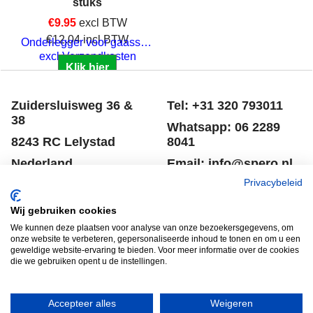
stuks
€
9.95
excl BTW
€
12.04
incl BTW
Onderlegger voor gaasschuurschijven
excl Verzendkosten
Klik hier
Zuidersluisweg 36 &
Tel: +31 320 793011
38
Whatsapp: 06 2289
8243 RC Lelystad
8041
Nederland
Email: info@spero.nl
Privacybeleid
Informatie
Winkelmandje
Wij gebruiken cookies
Contact
Retouneren
We kunnen deze plaatsen voor analyse van onze bezoekersgegevens, om
Voorwaarden
Belgie
onze website te verbeteren, gepersonaliseerde inhoud te tonen en om u een
geweldige website-ervaring te bieden. Voor meer informatie over de cookies
Winkelmandje
Garantie voorwaarden
die we gebruiken opent u de instellingen.
Disclaimer
Privacy verklaring
Accepteer alles
Weigeren