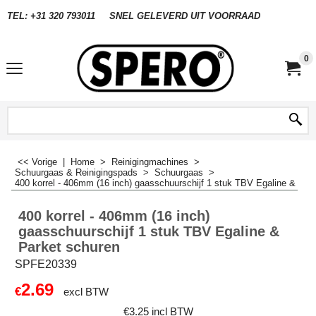
TEL: +31 320 793011
SNEL GELEVERD UIT VOORRAAD
0
<< Vorige
|
Home
>
Reinigingmachines
>
Schuurgaas & Reinigingspads
>
Schuurgaas
>
400 korrel - 406mm (16 inch) gaasschuurschijf 1 stuk TBV Egaline & Par
400 korrel - 406mm (16 inch)
gaasschuurschijf 1 stuk TBV Egaline &
Parket schuren
SPFE20339
2.69
€
excl BTW
€
3.25
incl BTW