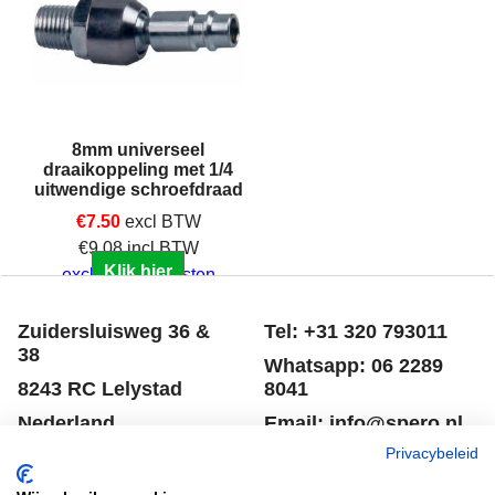
8mm universeel
draaikoppeling met 1/4
uitwendige schroefdraad
€
7.50
excl BTW
€
9.08
incl BTW
Klik hier
excl Verzendkosten
Zuidersluisweg 36 &
Tel: +31 320 793011
38
Whatsapp: 06 2289
8243 RC Lelystad
8041
Nederland
Email: info@spero.nl
Privacybeleid
Informatie
Winkelmandje