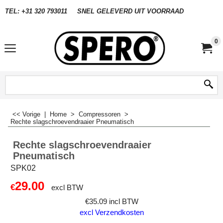
TEL: +31 320 793011
SNEL GELEVERD UIT VOORRAAD
0
<< Vorige
|
Home
>
Compressoren
>
Rechte slagschroevendraaier Pneumatisch
Rechte slagschroevendraaier
Pneumatisch
SPK02
29.00
€
excl BTW
€
35.09
incl BTW
excl Verzendkosten