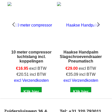
10 meter compressor
Haakse Handpalm
luchtslang incl.
Slagschroevendraaier
ERO
koppelingen
Pneumatisch
€
16.95
excl BTW
€
29.00
excl BTW
€
20.51
incl BTW
€
35.09
incl BTW
excl Verzendkosten
excl Verzendkosten
Klik hier
Klik hier
Zuidersluisweg 36 &
Tel: +31 320 793011