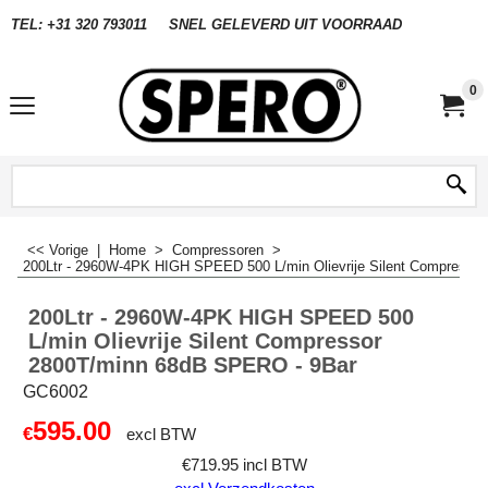
TEL: +31 320 793011
SNEL GELEVERD UIT VOORRAAD
0
<< Vorige
|
Home
>
Compressoren
>
200Ltr - 2960W-4PK HIGH SPEED 500 L/min Olievrije Silent Compresso
200Ltr - 2960W-4PK HIGH SPEED 500
L/min Olievrije Silent Compressor
2800T/minn 68dB SPERO - 9Bar
GC6002
595.00
€
excl BTW
€
719.95
incl BTW