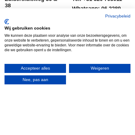
38
Whatsapp: 06 2289
8243 RC Lelystad
8041
Privacybeleid
Nederland
Email: info@spero.nl
Wij gebruiken cookies
Informatie
Winkelmandje
We kunnen deze plaatsen voor analyse van onze bezoekersgegevens, om
onze website te verbeteren, gepersonaliseerde inhoud te tonen en om u een
geweldige website-ervaring te bieden. Voor meer informatie over de cookies
Contact
Retouneren
die we gebruiken opent u de instellingen.
Voorwaarden
Belgie
Winkelmandje
Garantie voorwaarden
Accepteer alles
Weigeren
Disclaimer
Privacy verklaring
Nee, pas aan
HERROEPINGSKNOP
Webwinkel gemaakt met
ShopFactory webwinkel